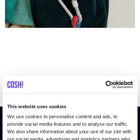
Previous
Next
This website uses cookies
We use cookies to personalise content and ads, to
¡Suscríbete a nuestro boletín
provide social media features and to analyse our traffic.
y mantente informado!
We also share information about your use of our site with
our social media, advertising and analytics partners who