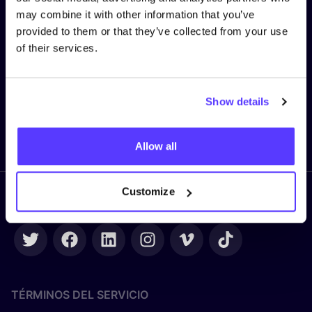
Nombre
*
may combine it with other information that you’ve
provided to them or that they’ve collected from your use
of their services.
Correo electrónico
*
Show details
Enviar
Allow all
Customize
Síguenos
TÉRMINOS DEL SERVICIO