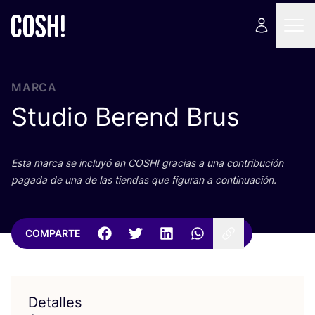
MARCA
Studio Berend Brus
Esta mar­ca se inclu­yó en
COSH
! gra­cias a una con­tri­bu­ción
paga­da de una de las tien­das que figu­ran a continuación.
COMPARTE
Detalles