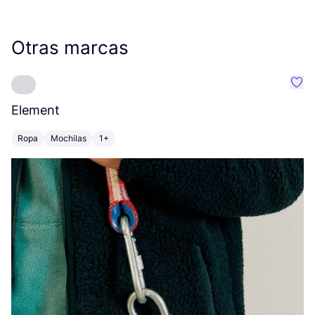
Otras marcas
Favo
Element
C
Ropa
Mochilas
1+
Z