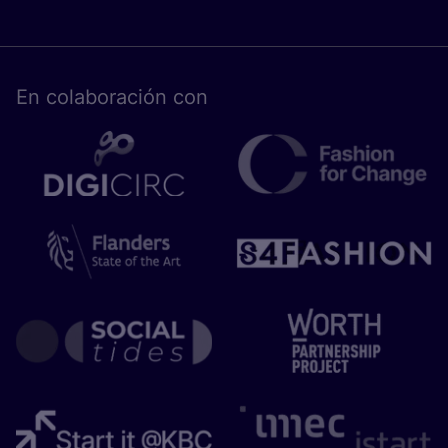
En cola­bo­ra­ción con