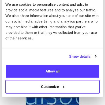
We use cookies to personalise content and ads, to
provide social media features and to analyse our traffic.
We also share information about your use of our site with
our social media, advertising and analytics partners who
may combine it with other information that you’ve
Otras marcas
provided to them or that they’ve collected from your use
of their services.
A
Favo
fyksin
R
Show details
Bolsos, cinturones y carteras
Mochilas
B
Allow all
Customize