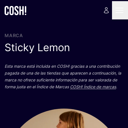
MARCA
Sticky Lemon
Esta mar­ca está inclui­da en
COSH
! gra­cias a una con­tri­bu­ción
paga­da de una de las tien­das que apa­re­cen a con­ti­nua­ción, la
mar­ca no ofre­ce sufi­cien­te infor­ma­ción para ser valo­ra­da de
for­ma jus­ta en el Índi­ce de Mar­cas
COSH
! Índi­ce de mar­cas
.