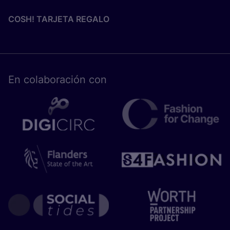
COSH! TARJETA REGALO
En cola­bo­ra­ción con