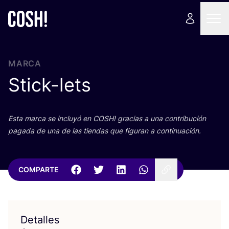
MARCA
Stick-lets
Esta mar­ca se inclu­yó en
COSH
! gra­cias a una con­tri­bu­ción
paga­da de una de las tien­das que figu­ran a continuación.
COMPARTE
Detalles