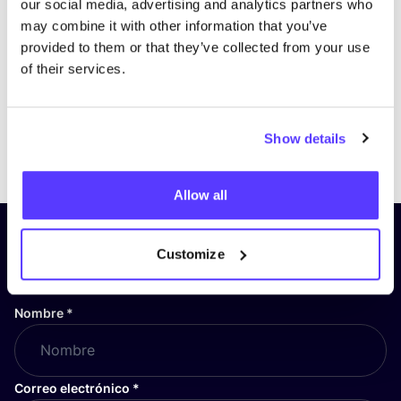
our social media, advertising and analytics partners who
may combine it with other information that you’ve
provided to them or that they’ve collected from your use
of their services.
Show details
Previous
Next
Allow all
¡Suscríbete a nuestro boletín
Customize
y mantente informado!
Nombre
*
Correo electrónico
*