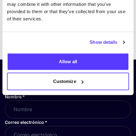
may combine it with other information that you’ve
provided to them or that they’ve collected from your use
of their services.
Previous
Next
Show details
Allow all
¡Suscríbete a nuestro boletín
y mantente informado!
Customize
Nombre
*
Correo electrónico
*