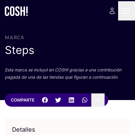
MARCA
Steps
Esta mar­ca se inclu­yó en
COSH
! gra­cias a una con­tri­bu­ción
paga­da de una de las tien­das que figu­ran a continuación.
COMPARTE
Detalles