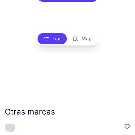
List
Map
Otras marcas
Favo