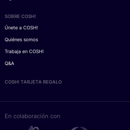
SOBRE
COSH
!
Únete a COSH!
Quiénes somos
Trabaja en COSH!
Q&A
COSH! TARJETA REGALO
En cola­bo­ra­ción con