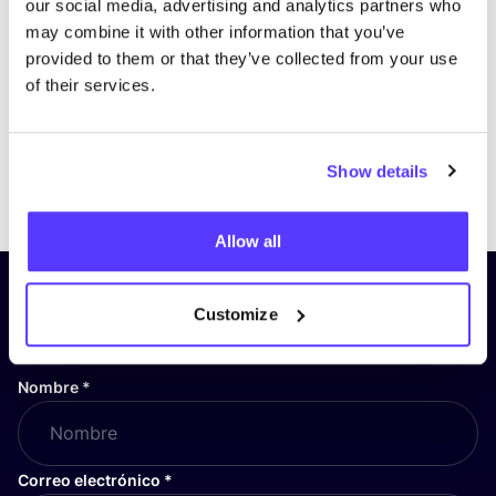
our social media, advertising and analytics partners who
may combine it with other information that you’ve
provided to them or that they’ve collected from your use
of their services.
Show details
Previous
Next
Allow all
¡Suscríbete a nuestro boletín
Customize
y mantente informado!
Nombre
*
Correo electrónico
*