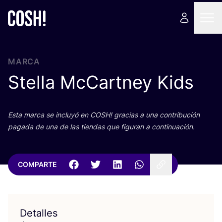
MARCA
Stella McCartney Kids
Esta mar­ca se inclu­yó en
COSH
! gra­cias a una con­tri­bu­ción
paga­da de una de las tien­das que figu­ran a continuación.
COMPARTE
Detalles