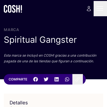
MARCA
Spiritual Gangster
Esta mar­ca se inclu­yó en
COSH
! gra­cias a una con­tri­bu­ción
paga­da de una de las tien­das que figu­ran a continuación.
COMPARTE
Detalles