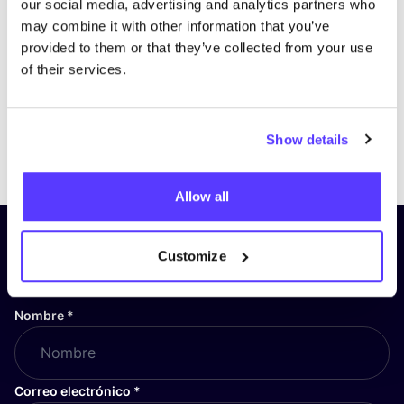
our social media, advertising and analytics partners who
may combine it with other information that you’ve
provided to them or that they’ve collected from your use
of their services.
Show details
Previous
Next
Allow all
¡Suscríbete a nuestro boletín
Customize
y mantente informado!
Nombre
*
Correo electrónico
*