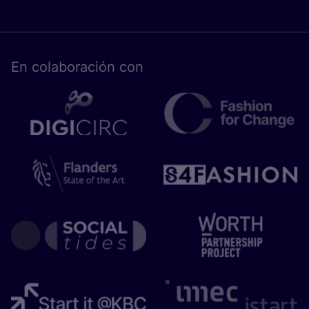
En cola­bo­ra­ción con