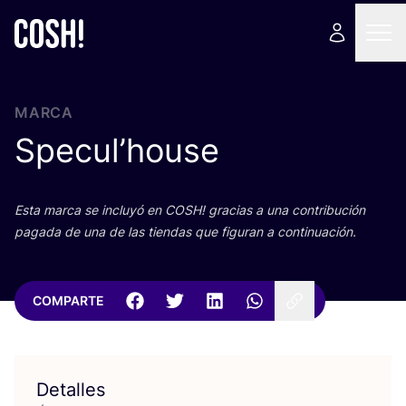
MARCA
Specul’house
Esta mar­ca se inclu­yó en
COSH
! gra­cias a una con­tri­bu­ción
paga­da de una de las tien­das que figu­ran a continuación.
COMPARTE
Detalles