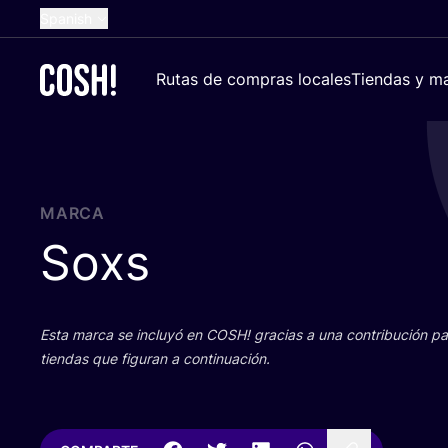
Spanish
English
Rutas de compras locales
Tiendas y ma
Dutch
French
German
Croatian
MARCA
Soxs
Esta mar­ca se inclu­yó en
COSH
! gra­cias a una con­tri­bu­ción 
tien­das que figu­ran a continuación.