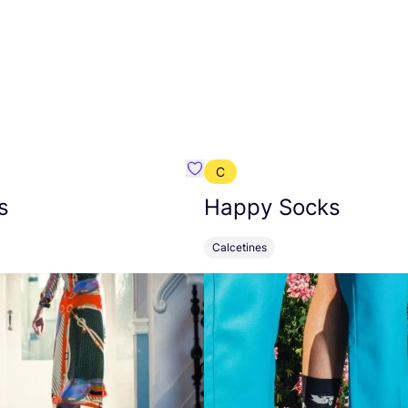
C
mbre}
Favoritos {nombre}
s
Happy Socks
Calcetines