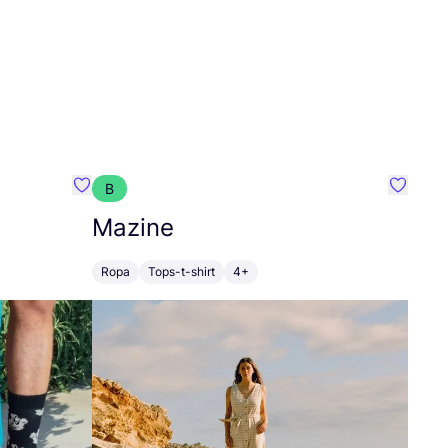
B
Favoritos {nombre}
Favorit
Mazine
Ropa
Tops-t-shirt
4+