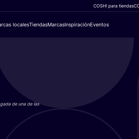
COSH! para tiendas
CO
rcas locales
Tiendas
Marcas
Inspiración
Eventos
paga­da de una de las