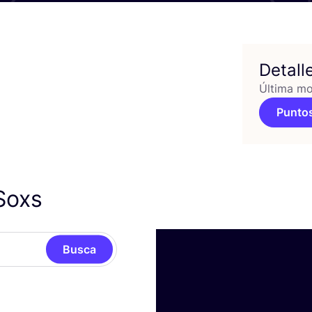
Detall
Última mo
Puntos
Soxs
Busca