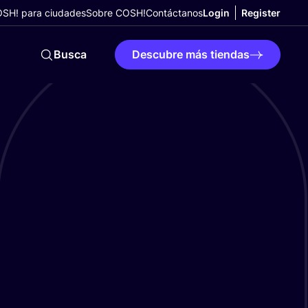
SH! para ciudades
Sobre COSH!
Contáctanos
Login
Register
Busca
Descubre más tiendas