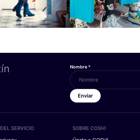
tín
Nombre
*
Enviar
DEL SERVICIO
SOBRE
COSH
!
 privacy
Únete a COSH!