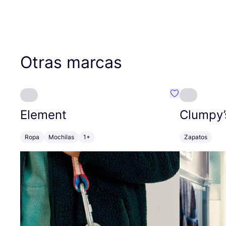
Otras marcas
Favoritos {no
Element
Clumpy’
Ropa
Mochilas
1+
Zapatos