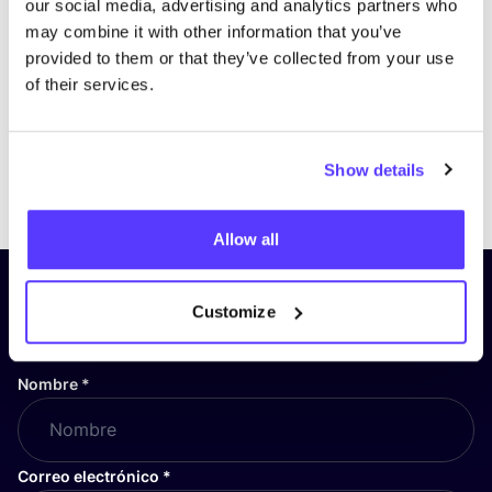
our social media, advertising and analytics partners who
may combine it with other information that you’ve
provided to them or that they’ve collected from your use
of their services.
Show details
Previous
Next
Allow all
¡Suscríbete a nuestro boletín
Customize
y mantente informado!
Nombre
*
Correo electrónico
*