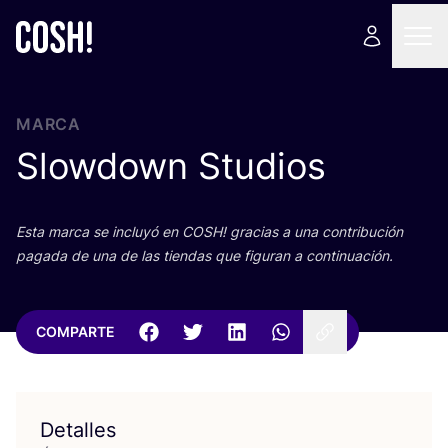
MARCA
Slowdown Studios
Esta mar­ca se inclu­yó en
COSH
! gra­cias a una con­tri­bu­ción
paga­da de una de las tien­das que figu­ran a continuación.
COMPARTE
Detalles