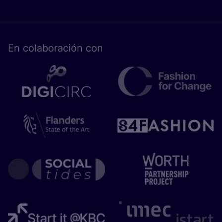
En cola­bo­ra­ción con