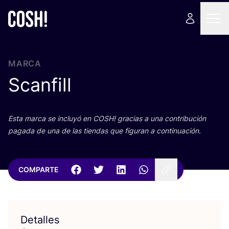
MARCA
Scanfill
Esta mar­ca se inclu­yó en
COSH
! gra­cias a una con­tri­bu­ción
paga­da de una de las tien­das que figu­ran a continuación.
COMPARTE
Detalles