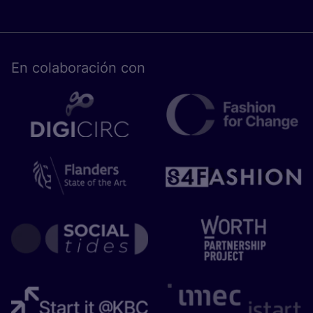
En cola­bo­ra­ción con