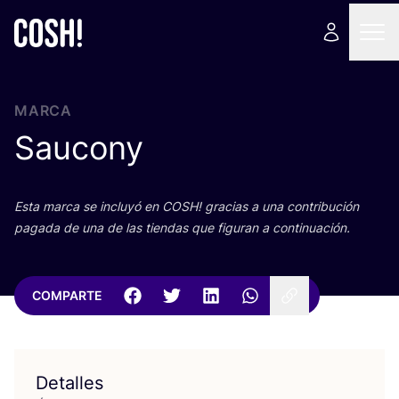
MARCA
Saucony
Esta mar­ca se inclu­yó en
COSH
! gra­cias a una con­tri­bu­ción
paga­da de una de las tien­das que figu­ran a continuación.
COMPARTE
Detalles