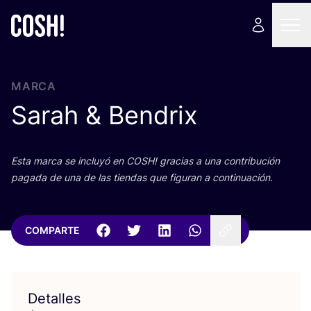
MARCA
Sarah
&
Bendrix
Esta mar­ca se inclu­yó en
COSH
! gra­cias a una con­tri­bu­ción
paga­da de una de las tien­das que figu­ran a continuación.
COMPARTE
Detalles