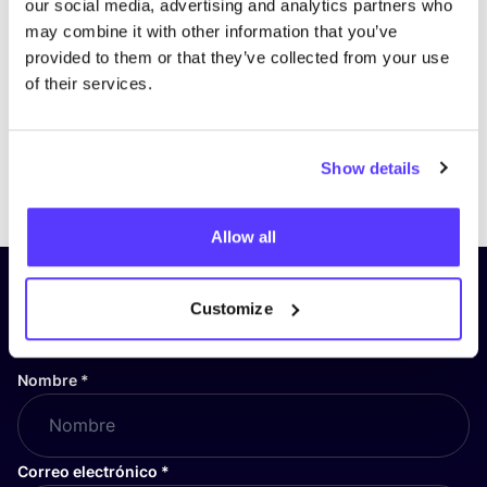
our social media, advertising and analytics partners who
may combine it with other information that you’ve
provided to them or that they’ve collected from your use
of their services.
Show details
Previous
Next
Allow all
¡Suscríbete a nuestro boletín
Customize
y mantente informado!
Nombre
*
Correo electrónico
*