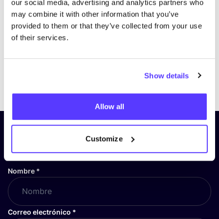
our social media, advertising and analytics partners who
may combine it with other information that you’ve
provided to them or that they’ve collected from your use
of their services.
Show details
Previous
Next
Allow all
¡Suscríbete a nuestro boletín
Customize
y mantente informado!
Nombre
*
Correo electrónico
*