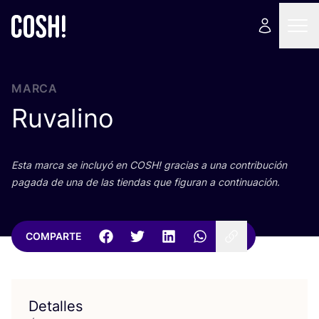
MARCA
Ruvalino
Esta mar­ca se inclu­yó en
COSH
! gra­cias a una con­tri­bu­ción
paga­da de una de las tien­das que figu­ran a continuación.
COMPARTE
Detalles