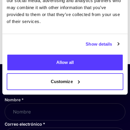
our social media, advertising and analytics partners who
may combine it with other information that you’ve
provided to them or that they’ve collected from your use
of their services.
Show details
Previous
Next
Allow all
¡Suscríbete a nuestro boletín
Customize
y mantente informado!
Nombre
*
Correo electrónico
*