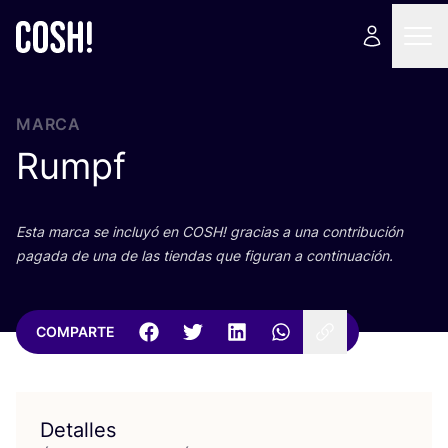
MARCA
Rumpf
Esta mar­ca se inclu­yó en
COSH
! gra­cias a una con­tri­bu­ción
paga­da de una de las tien­das que figu­ran a continuación.
COMPARTE
Detalles