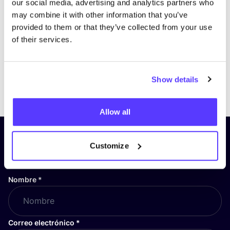
our social media, advertising and analytics partners who
may combine it with other information that you’ve
provided to them or that they’ve collected from your use
of their services.
Show details
Previous
Next
Allow all
¡Suscríbete a nuestro boletín
Customize
y mantente informado!
Nombre
*
Correo electrónico
*