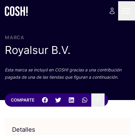
MARCA
Royalsur B.V.
Esta mar­ca se inclu­yó en
COSH
! gra­cias a una con­tri­bu­ción
paga­da de una de las tien­das que figu­ran a continuación.
COMPARTE
Detalles