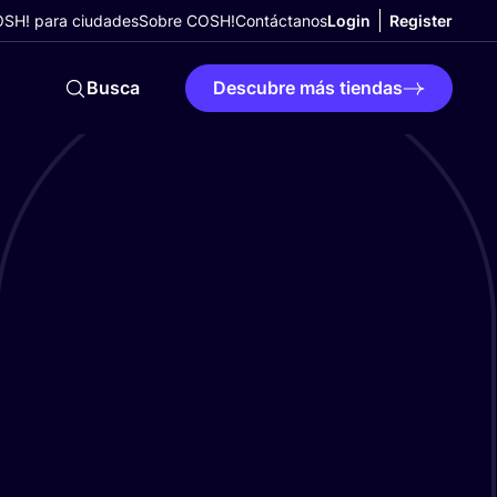
SH! para ciudades
Sobre COSH!
Contáctanos
Login
Register
Busca
Descubre más tiendas