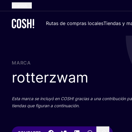
Spanish
English
Rutas de compras locales
Tiendas y ma
Dutch
French
German
Croatian
MARCA
rotterzwam
Esta mar­ca se inclu­yó en
COSH
! gra­cias a una con­tri­bu­ción 
tien­das que figu­ran a continuación.