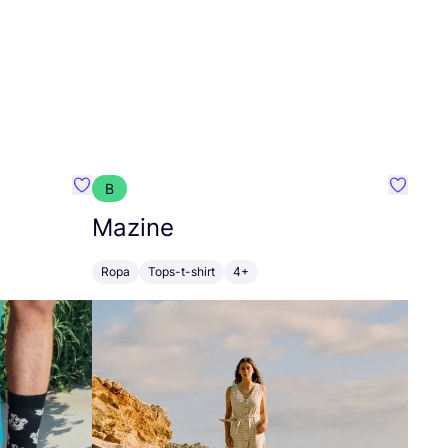
B
Favoritos {nombre}
Favorit
Mazine
Ropa
Tops-t-shirt
4+