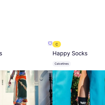
C
mbre}
Favoritos {nombre}
s
Happy Socks
Calcetines