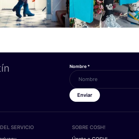
tín
Nombre
*
Enviar
DEL SERVICIO
SOBRE
COSH
!
 privacy
Únete a COSH!