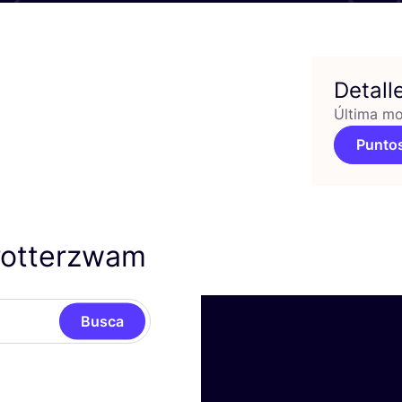
Detall
Última mo
Puntos
rotterzwam
Busca