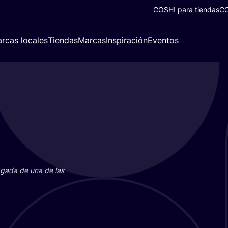
COSH! para tiendas
CO
rcas locales
Tiendas
Marcas
Inspiración
Eventos
paga­da de una de las