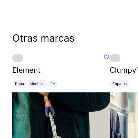
Otras marcas
Favoritos {no
Element
Clumpy’
Ropa
Mochilas
1+
Zapatos