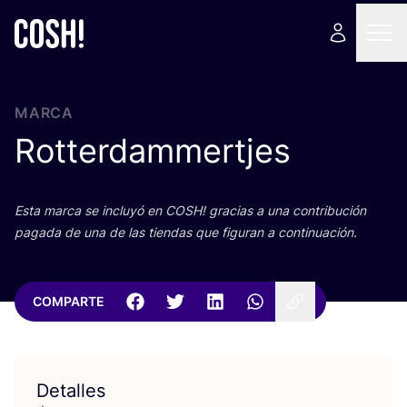
MARCA
Rotterdammertjes
Esta mar­ca se inclu­yó en
COSH
! gra­cias a una con­tri­bu­ción
paga­da de una de las tien­das que figu­ran a continuación.
COMPARTE
Detalles