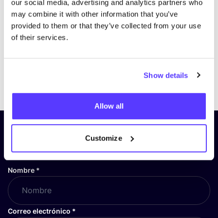
our social media, advertising and analytics partners who
may combine it with other information that you’ve
provided to them or that they’ve collected from your use
of their services.
Show details
Previous
Next
Allow all
¡Suscríbete a nuestro boletín
Customize
y mantente informado!
Nombre
*
Correo electrónico
*