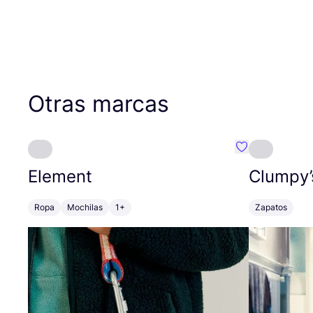
Otras marcas
Favoritos {no
Element
Clumpy’
Ropa
Mochilas
1+
Zapatos