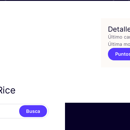
Detall
Último ca
Última mo
Puntos
Rice
Busca