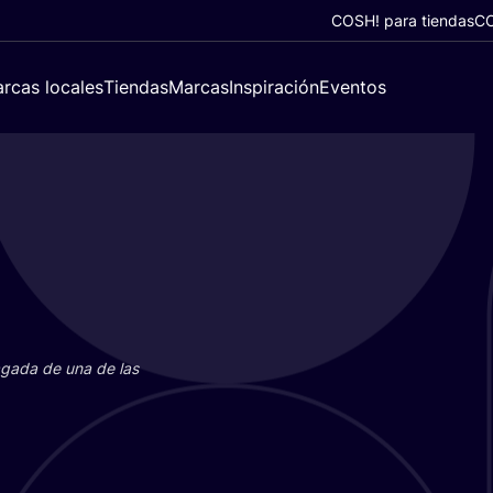
COSH! para tiendas
CO
rcas locales
Tiendas
Marcas
Inspiración
Eventos
paga­da de una de las