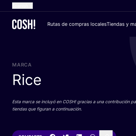
Spanish
English
Rutas de compras locales
Tiendas y ma
Dutch
French
German
Croatian
MARCA
Rice
Esta mar­ca se inclu­yó en
COSH
! gra­cias a una con­tri­bu­ción 
tien­das que figu­ran a continuación.