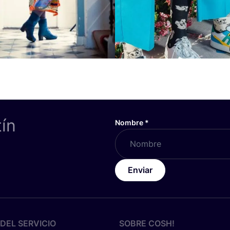
tín
Nombre
*
Enviar
DEL SERVICIO
SOBRE
COSH
!