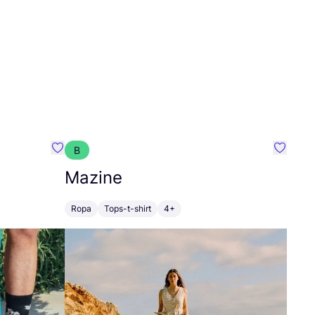
B
Favoritos {nombre}
Favorit
Mazine
Ropa
Tops-t-shirt
4+