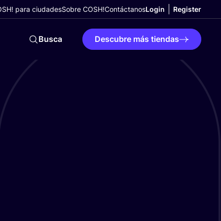
SH! para ciudades
Sobre COSH!
Contáctanos
Login
Register
Busca
Descubre más tiendas