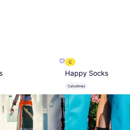
C
mbre}
Favoritos {nombre}
s
Happy Socks
Calcetines