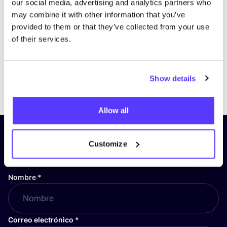
our social media, advertising and analytics partners who
may combine it with other information that you’ve
provided to them or that they’ve collected from your use
of their services.
Show details
Previous
Next
Allow all
¡Suscríbete a nuestro boletín
Customize
y mantente informado!
Nombre
*
Correo electrónico
*