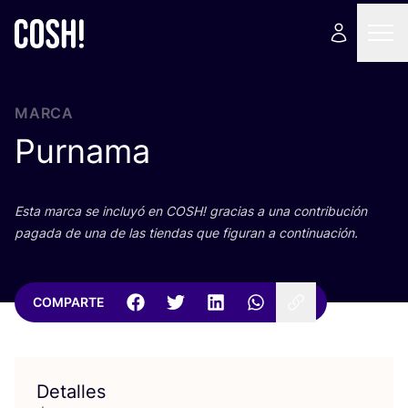
MARCA
Purnama
Esta mar­ca se inclu­yó en
COSH
! gra­cias a una con­tri­bu­ción
paga­da de una de las tien­das que figu­ran a continuación.
COMPARTE
Detalles