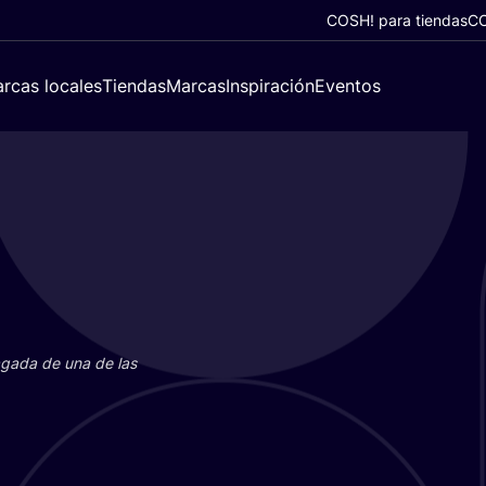
COSH! para tiendas
CO
rcas locales
Tiendas
Marcas
Inspiración
Eventos
paga­da de una de las