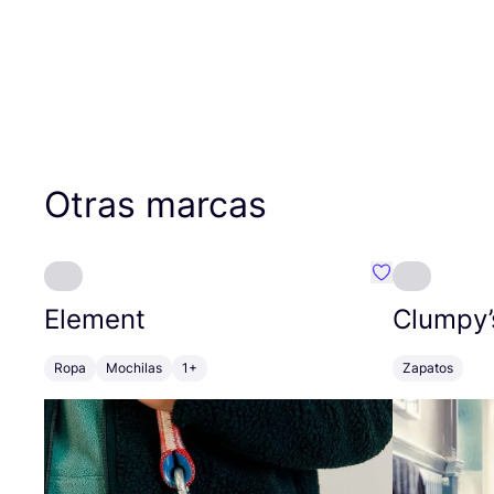
Otras marcas
Favoritos {no
Element
Clumpy’
Ropa
Mochilas
1+
Zapatos