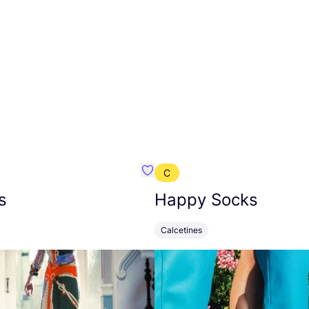
C
mbre}
Favoritos {nombre}
s
Happy Socks
Calcetines