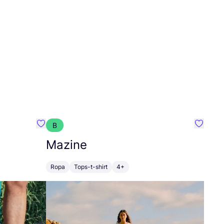
B
Favoritos {nombre}
Favorit
Mazine
Ropa
Tops-t-shirt
4+