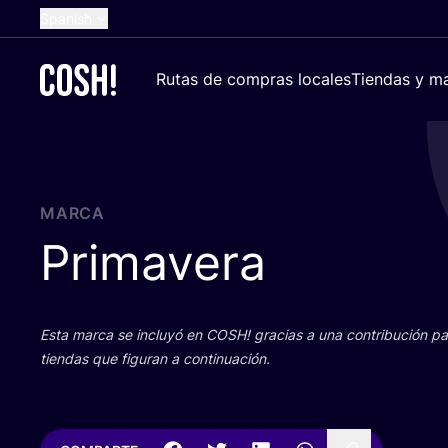
Spanish
English
Rutas de compras locales
Tiendas y ma
Dutch
French
German
Croatian
MARCA
Primavera
Esta mar­ca se inclu­yó en
COSH
! gra­cias a una con­tri­bu­ción 
tien­das que figu­ran a continuación.