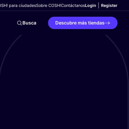
SH! para ciudades
Sobre COSH!
Contáctanos
Login
Register
Busca
Descubre más tiendas