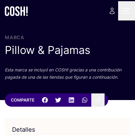
MARCA
Pillow
&
Pajamas
Esta mar­ca se inclu­yó en
COSH
! gra­cias a una con­tri­bu­ción
paga­da de una de las tien­das que figu­ran a continuación.
COMPARTE
Detalles