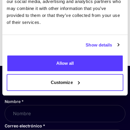
our social media, advertising and analytics partners who
may combine it with other information that you’ve
provided to them or that they’ve collected from your use
of their services.
Show details
Previous
Next
Allow all
¡Suscríbete a nuestro boletín
Customize
y mantente informado!
Nombre
*
Correo electrónico
*