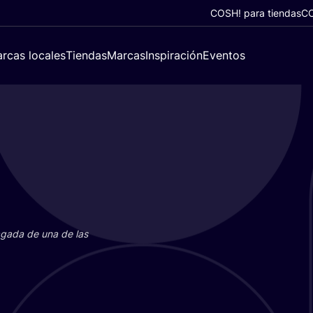
COSH! para tiendas
CO
rcas locales
Tiendas
Marcas
Inspiración
Eventos
paga­da de una de las