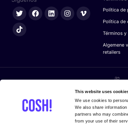
Política de
Política de
Términos y
Algemene 
retailers
En cola­bo­ra­ción con
This website uses cookie
We use cookies to personal
We also share information 
partners who may combine i
from your use of their serv