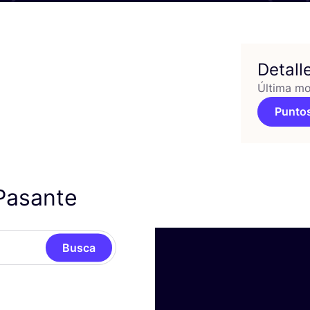
Detall
Última mo
Puntos
Pasante
Busca