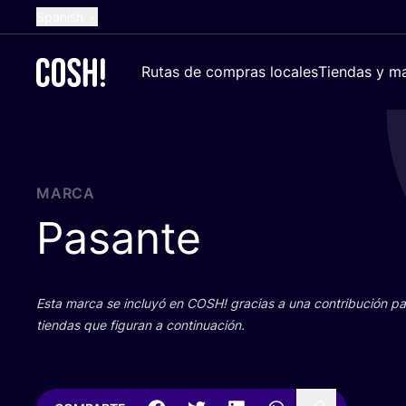
Spanish
English
Rutas de compras locales
Tiendas y ma
Dutch
French
German
Croatian
MARCA
Pasante
Esta mar­ca se inclu­yó en
COSH
! gra­cias a una con­tri­bu­ción 
tien­das que figu­ran a continuación.