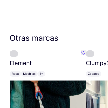
Otras marcas
Favoritos {no
Element
Clumpy’
Ropa
Mochilas
1+
Zapatos