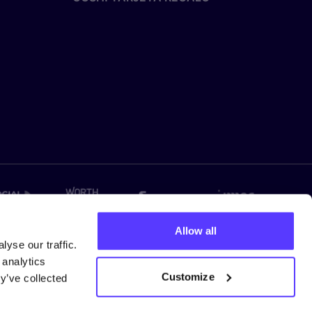
Allow all
yse our traffic.
 analytics
Customize
y’ve collected