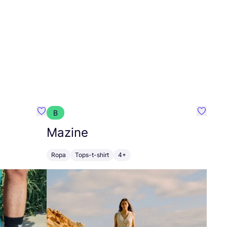
B
Favoritos {nombre}
Favorit
Mazine
Ropa
Tops-t-shirt
4+