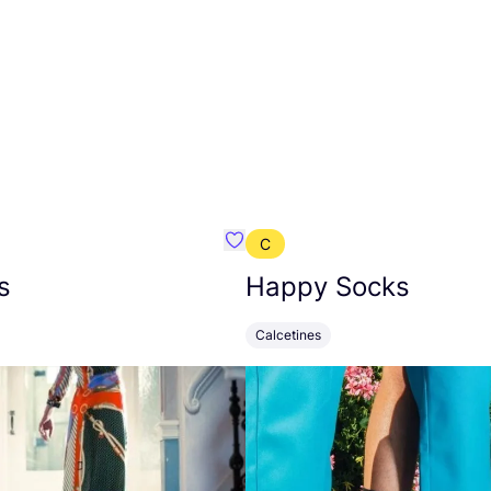
C
mbre}
Favoritos {nombre}
s
Happy Socks
Calcetines