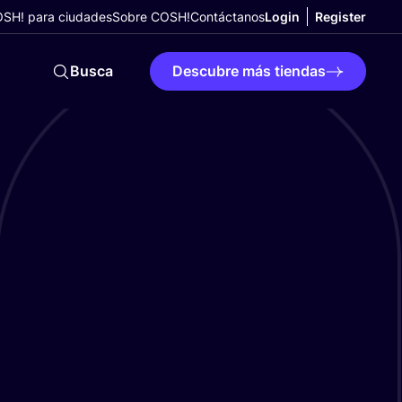
SH! para ciudades
Sobre COSH!
Contáctanos
Login
Register
Busca
Descubre más tiendas