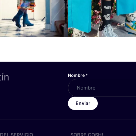
tín
Nombre
*
Enviar
DEL SERVICIO
SOBRE
COSH
!