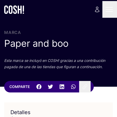
MARCA
Paper and boo
Esta mar­ca se inclu­yó en
COSH
! gra­cias a una con­tri­bu­ción
paga­da de una de las tien­das que figu­ran a continuación.
COMPARTE
Detalles