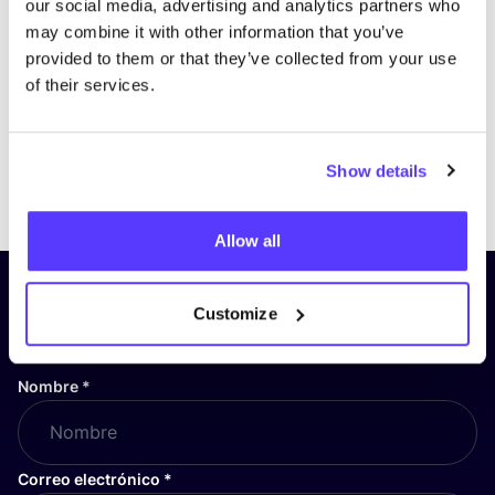
our social media, advertising and analytics partners who
may combine it with other information that you’ve
provided to them or that they’ve collected from your use
of their services.
Show details
Previous
Next
Allow all
¡Suscríbete a nuestro boletín
Customize
y mantente informado!
Nombre
*
Correo electrónico
*