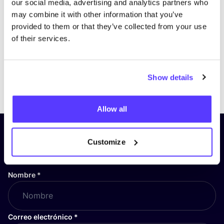
our social media, advertising and analytics partners who
may combine it with other information that you’ve
provided to them or that they’ve collected from your use
of their services.
Show details
Previous
Next
Allow all
¡Suscríbete a nuestro boletín
Customize
y mantente informado!
Nombre
*
Correo electrónico
*