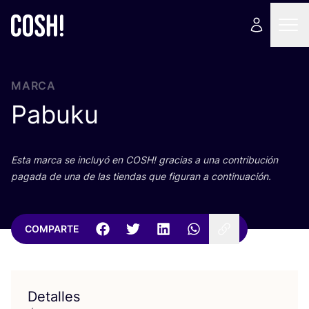
MARCA
Pabuku
Esta mar­ca se inclu­yó en
COSH
! gra­cias a una con­tri­bu­ción
paga­da de una de las tien­das que figu­ran a continuación.
COMPARTE
Detalles