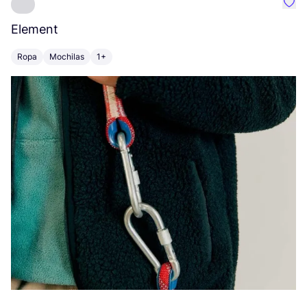
Favo
Element
C
Ropa
Mochilas
1+
Z