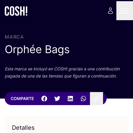
MARCA
Orphée Bags
Esta mar­ca se inclu­yó en
COSH
! gra­cias a una con­tri­bu­ción
paga­da de una de las tien­das que figu­ran a continuación.
COMPARTE
Detalles