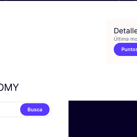
Detall
Última mo
Puntos
OMY
Busca