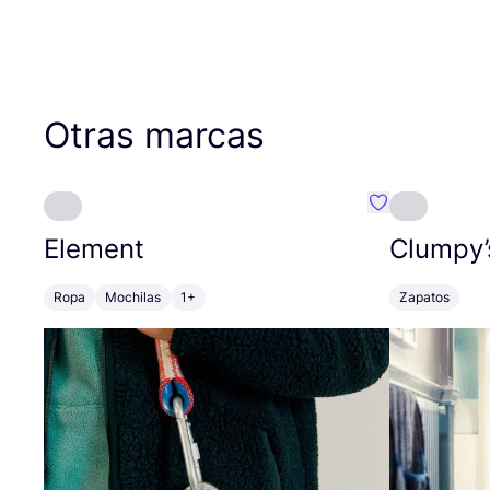
Otras marcas
Favoritos {no
Element
Clumpy’
Ropa
Mochilas
1+
Zapatos