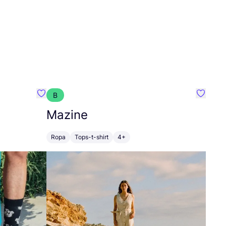
B
Favoritos {nombre}
Favorit
Mazine
Ropa
Tops-t-shirt
4+