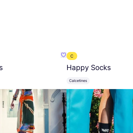
C
mbre}
Favoritos {nombre}
s
Happy Socks
Calcetines