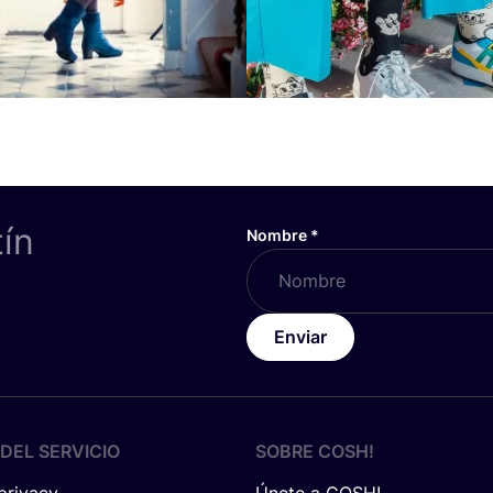
tín
Nombre
*
Enviar
DEL SERVICIO
SOBRE
COSH
!
 privacy
Únete a COSH!