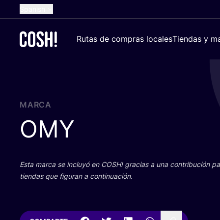
Spanish
English
Rutas de compras locales
Tiendas y ma
Dutch
French
German
Croatian
MARCA
OMY
Esta mar­ca se inclu­yó en
COSH
! gra­cias a una con­tri­bu­ción 
tien­das que figu­ran a continuación.