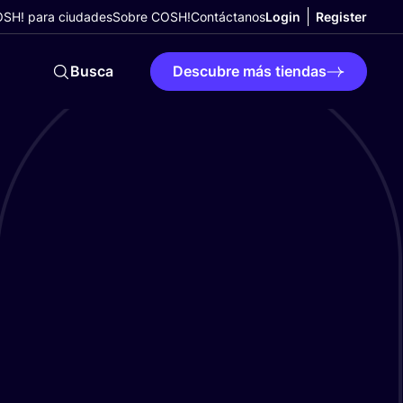
SH! para ciudades
Sobre COSH!
Contáctanos
Login
Register
Busca
Descubre más tiendas