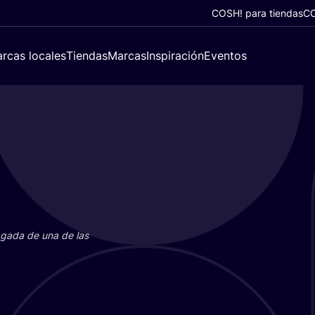
COSH! para tiendas
CO
rcas locales
Tiendas
Marcas
Inspiración
Eventos
paga­da de una de las