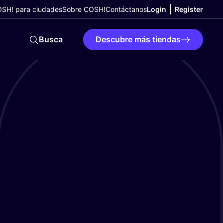
SH! para ciudades
Sobre COSH!
Contáctanos
Login
Register
Busca
Descubre más tiendas