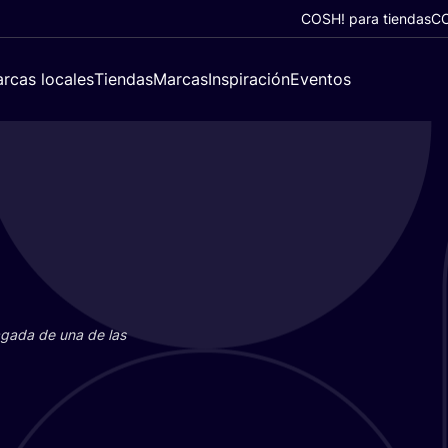
COSH! para tiendas
CO
rcas locales
Tiendas
Marcas
Inspiración
Eventos
paga­da de una de las