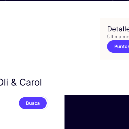
Detall
Última mo
Puntos
Oli
&
Carol
Busca