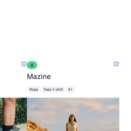
B
Favoritos {nombre}
Favorit
Mazine
Ropa
Tops-t-shirt
4+