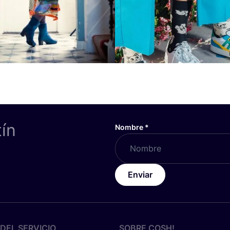
tín
Nombre
*
Enviar
DEL SERVICIO
SOBRE
COSH
!