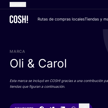
Spanish
English
Rutas de compras locales
Tiendas y ma
Dutch
French
German
Croatian
MARCA
Oli
&
Carol
Esta mar­ca se inclu­yó en
COSH
! gra­cias a una con­tri­bu­ción 
tien­das que figu­ran a continuación.