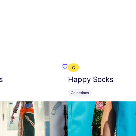
C
mbre}
Favoritos {nombre}
s
Happy Socks
Calcetines