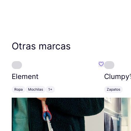
Otras marcas
Favoritos {no
Element
Clumpy’
Ropa
Mochilas
1+
Zapatos