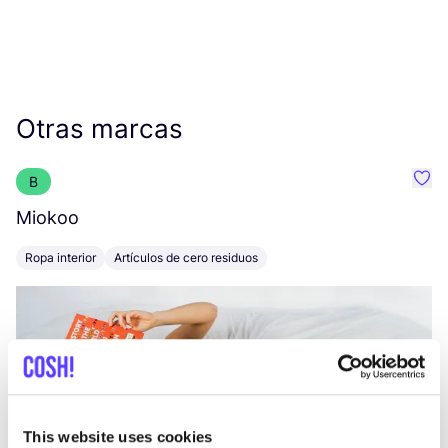
Otras marcas
B
Favo
Miokoo
Pe
Ropa interior
Artículos de cero residuos
A
This website uses cookies