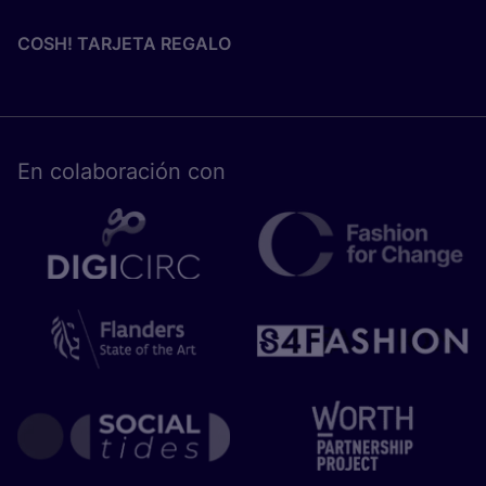
COSH! TARJETA REGALO
En cola­bo­ra­ción con