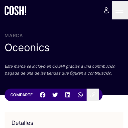
MARCA
Oceonics
Esta mar­ca se inclu­yó en
COSH
! gra­cias a una con­tri­bu­ción
paga­da de una de las tien­das que figu­ran a continuación.
COMPARTE
Detalles