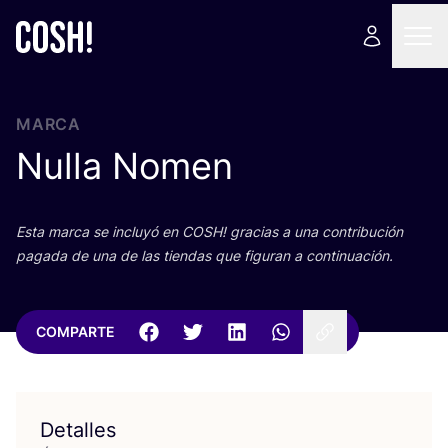
MARCA
Nulla Nomen
Esta mar­ca se inclu­yó en
COSH
! gra­cias a una con­tri­bu­ción
paga­da de una de las tien­das que figu­ran a continuación.
COMPARTE
Detalles