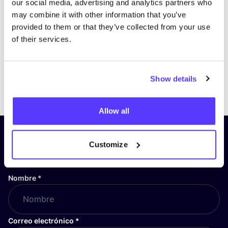
our social media, advertising and analytics partners who
may combine it with other information that you’ve
provided to them or that they’ve collected from your use
of their services.
Show details
Previous
Next
Allow all
¡Suscríbete a nuestro boletín
Customize
y mantente informado!
Nombre
*
Correo electrónico
*