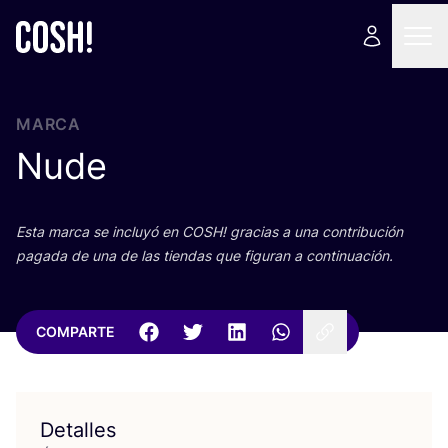
MARCA
Nude
Esta mar­ca se inclu­yó en
COSH
! gra­cias a una con­tri­bu­ción
paga­da de una de las tien­das que figu­ran a continuación.
COMPARTE
Detalles