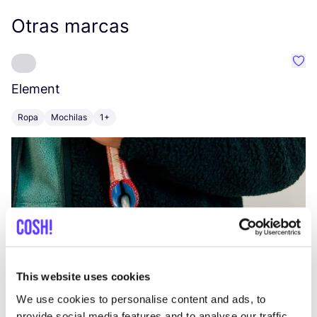
Otras marcas
Favo
Element
C
Ropa
Mochilas
1+
Z
This website uses cookies
We use cookies to personalise content and ads, to
provide social media features and to analyse our traffic.