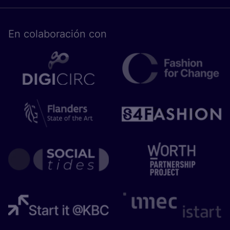
En cola­bo­ra­ción con