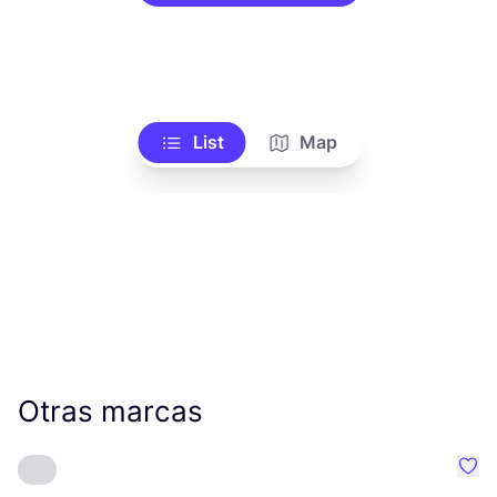
List
Map
Otras marcas
Favo