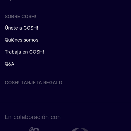
SOBRE
COSH
!
Únete a COSH!
Quiénes somos
Trabaja en COSH!
Q&A
COSH! TARJETA REGALO
En cola­bo­ra­ción con