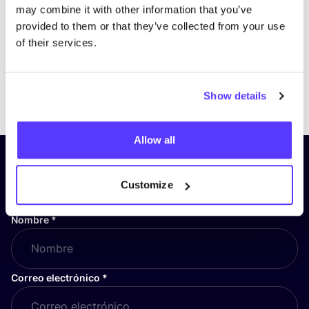
may combine it with other information that you’ve
provided to them or that they’ve collected from your use
of their services.
Previous
Next
Show details
Allow all
¡Suscríbete a nuestro boletín
y mantente informado!
Customize
Nombre
*
Correo electrónico
*