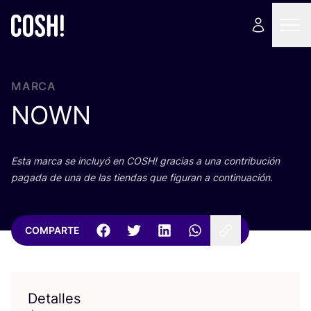
MARCA
NOWN
Esta mar­ca se inclu­yó en
COSH
! gra­cias a una con­tri­bu­ción
paga­da de una de las tien­das que figu­ran a continuación.
COMPARTE
Detalles