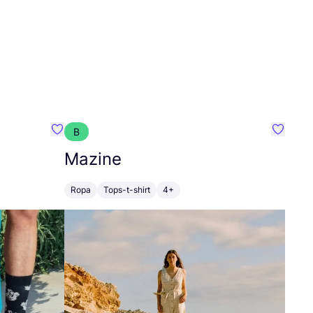
B
Favoritos {nombre}
Favorit
Mazine
Ropa
Tops-t-shirt
4+