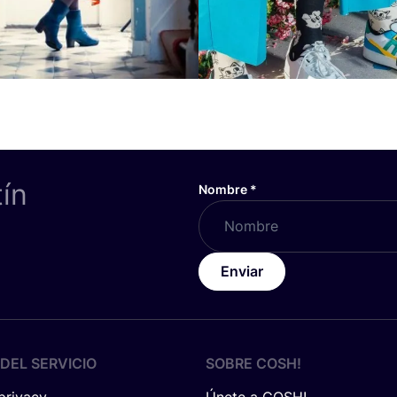
tín
Nombre
*
Enviar
DEL SERVICIO
SOBRE
COSH
!
 privacy
Únete a COSH!