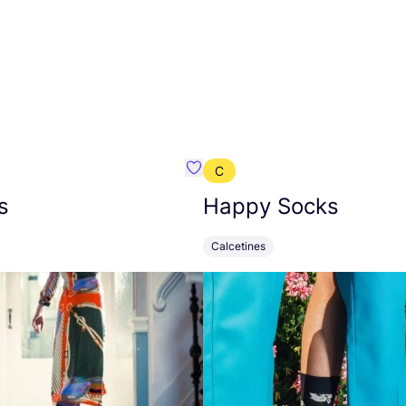
C
mbre}
Favoritos {nombre}
s
Happy Socks
Calcetines