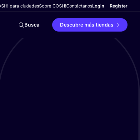
SH! para ciudades
Sobre COSH!
Contáctanos
Login
Register
Busca
Descubre más tiendas