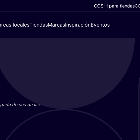
COSH! para tiendas
CO
rcas locales
Tiendas
Marcas
Inspiración
Eventos
paga­da de una de las