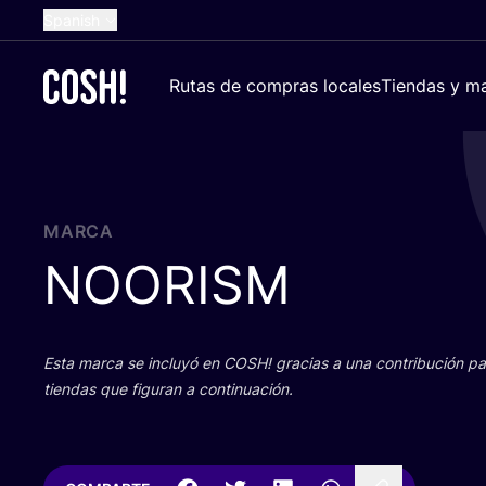
Spanish
English
Rutas de compras locales
Tiendas y ma
Dutch
French
German
Croatian
MARCA
NOORISM
Esta mar­ca se inclu­yó en
COSH
! gra­cias a una con­tri­bu­ción 
tien­das que figu­ran a continuación.