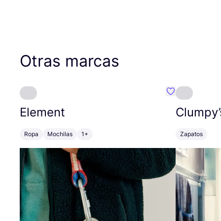
Otras marcas
Favoritos {no
Element
Clumpy’
Ropa
Mochilas
1+
Zapatos