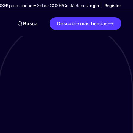
SH! para ciudades
Sobre COSH!
Contáctanos
Login
Register
Busca
Descubre más tiendas