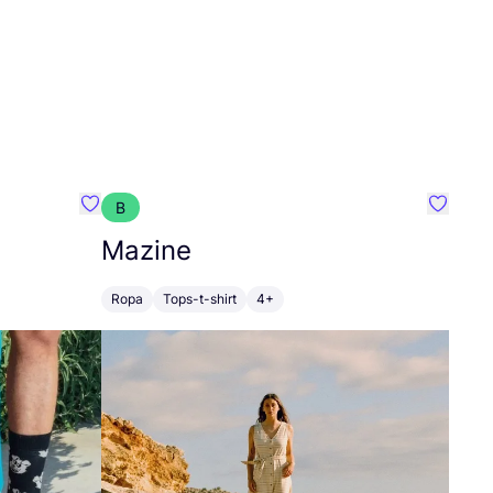
B
Favoritos {nombre}
Favorit
Mazine
Ropa
Tops-t-shirt
4+