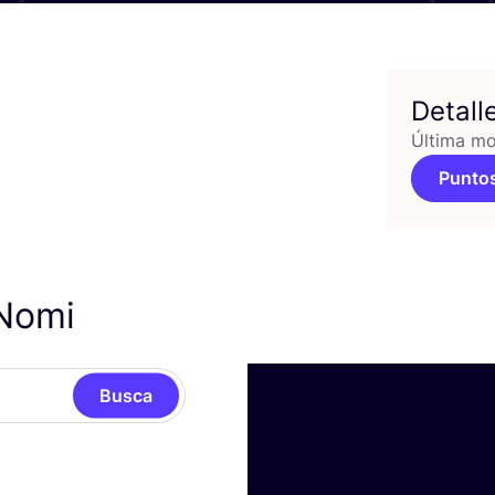
Detall
Última mo
Puntos
 Nomi
Busca