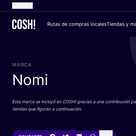
Spanish
English
Rutas de compras locales
Tiendas y ma
Dutch
French
German
Croatian
MARCA
Nomi
Esta mar­ca se inclu­yó en
COSH
! gra­cias a una con­tri­bu­ción 
tien­das que figu­ran a continuación.