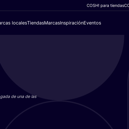
COSH! para tiendas
CO
rcas locales
Tiendas
Marcas
Inspiración
Eventos
paga­da de una de las