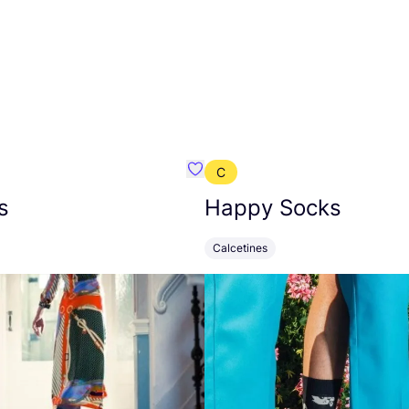
C
mbre}
Favoritos {nombre}
s
Happy Socks
Calcetines