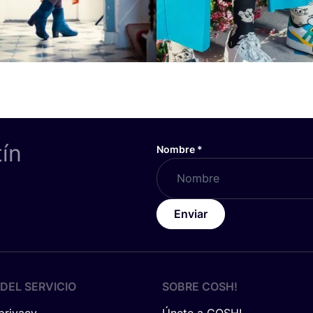
tín
Nombre
*
Enviar
DEL SERVICIO
SOBRE
COSH
!
 privacy
Únete a COSH!