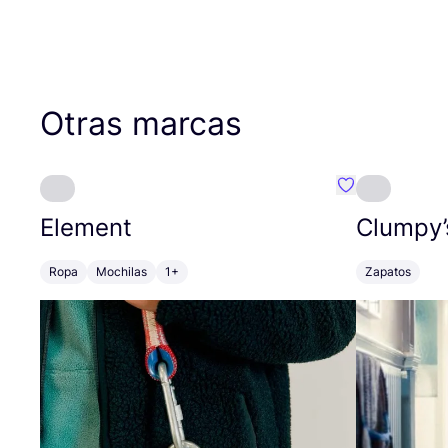
Otras marcas
Favoritos {no
Element
Clumpy’
Ropa
Mochilas
1+
Zapatos