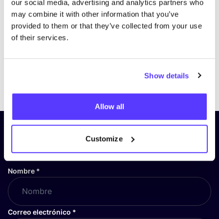
our social media, advertising and analytics partners who
may combine it with other information that you’ve
provided to them or that they’ve collected from your use
of their services.
Show details
Previous
Next
Allow all
¡Suscríbete a nuestro boletín
Customize
y mantente informado!
Nombre
*
Correo electrónico
*