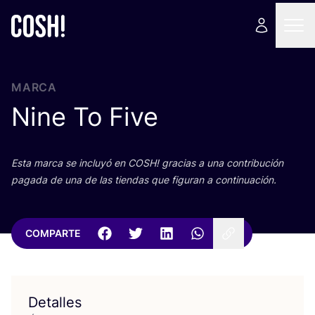
MARCA
Nine To Five
Esta mar­ca se inclu­yó en
COSH
! gra­cias a una con­tri­bu­ción
paga­da de una de las tien­das que figu­ran a continuación.
COMPARTE
Detalles