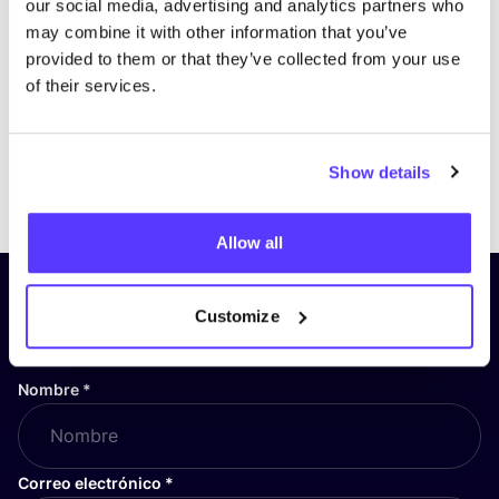
our social media, advertising and analytics partners who
may combine it with other information that you’ve
provided to them or that they’ve collected from your use
of their services.
Show details
Previous
Next
Allow all
¡Suscríbete a nuestro boletín
Customize
y mantente informado!
Nombre
*
Correo electrónico
*