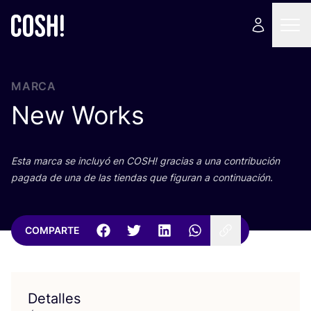
MARCA
New Works
Esta mar­ca se inclu­yó en
COSH
! gra­cias a una con­tri­bu­ción
paga­da de una de las tien­das que figu­ran a continuación.
COMPARTE
Detalles