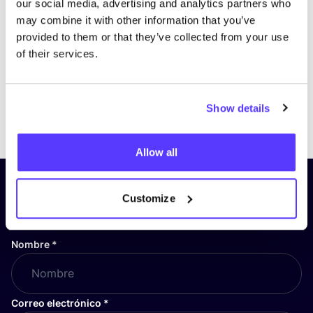
our social media, advertising and analytics partners who
may combine it with other information that you’ve
provided to them or that they’ve collected from your use
of their services.
Show details
Previous
Next
Allow all
¡Suscríbete a nuestro boletín
Customize
y mantente informado!
Nombre
*
Correo electrónico
*