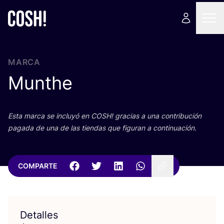
MARCA
Munthe
Esta mar­ca se inclu­yó en
COSH
! gra­cias a una con­tri­bu­ción
paga­da de una de las tien­das que figu­ran a continuación.
COMPARTE
Detalles