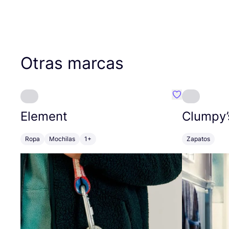
Otras marcas
Favoritos {no
Element
Clumpy’
Ropa
Mochilas
1+
Zapatos