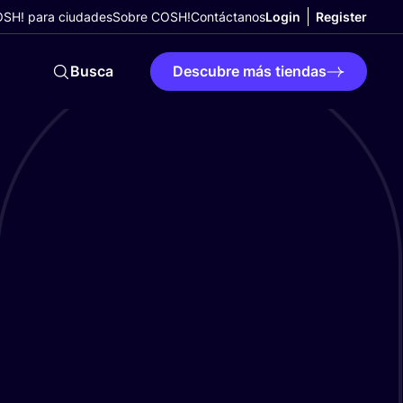
SH! para ciudades
Sobre COSH!
Contáctanos
Login
Register
Busca
Descubre más tiendas