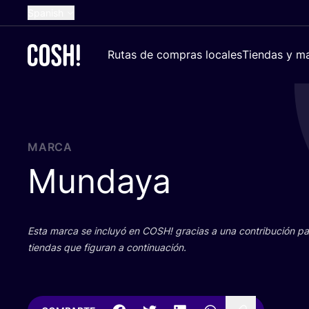
Spanish
English
Rutas de compras locales
Tiendas y ma
Dutch
French
German
Croatian
MARCA
Mundaya
Esta mar­ca se inclu­yó en
COSH
! gra­cias a una con­tri­bu­ción 
tien­das que figu­ran a continuación.