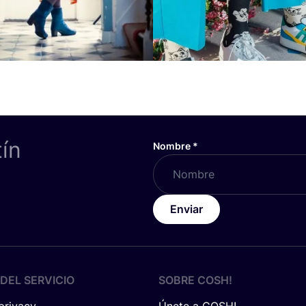
tín
Nombre
*
Enviar
DEL SERVICIO
SOBRE
COSH
!
 privacy
Únete a COSH!