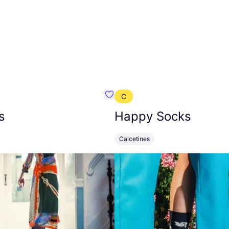
C
mbre}
Favoritos {nombre}
s
Happy Socks
Calcetines