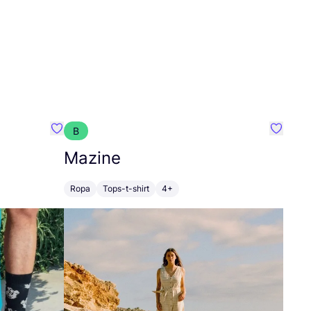
B
Favoritos {nombre}
Favorit
Mazine
Ropa
Tops-t-shirt
4+