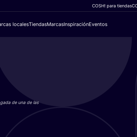
COSH! para tiendas
CO
rcas locales
Tiendas
Marcas
Inspiración
Eventos
paga­da de una de las