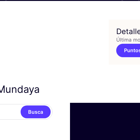
Detall
Última mo
Puntos
 Mundaya
Busca