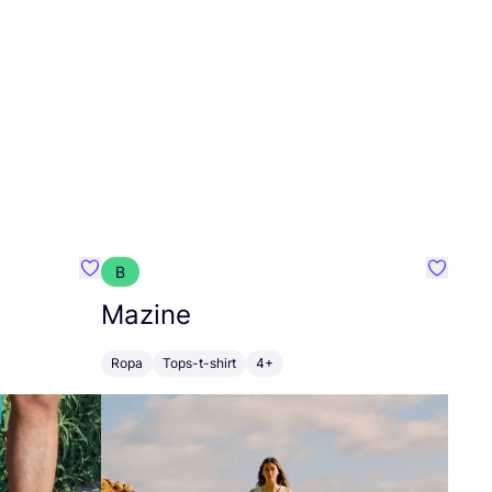
B
Favoritos {nombre}
Favorit
Mazine
Ropa
Tops-t-shirt
4+