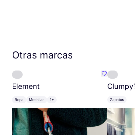
Otras marcas
Favoritos {no
Element
Clumpy’
Ropa
Mochilas
1+
Zapatos