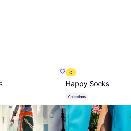
C
mbre}
Favoritos {nombre}
s
Happy Socks
Calcetines