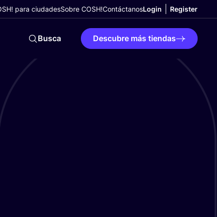
SH! para ciudades
Sobre COSH!
Contáctanos
Login
Register
Busca
Descubre más tiendas