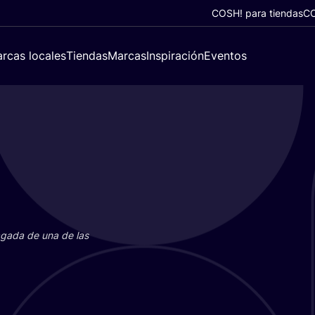
COSH! para tiendas
CO
rcas locales
Tiendas
Marcas
Inspiración
Eventos
paga­da de una de las