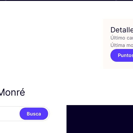
Detall
Último ca
Última mo
Puntos
 Monré
Busca