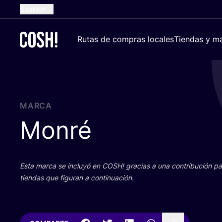
Spanish
English
Rutas de compras locales
Tiendas y ma
Dutch
French
German
Croatian
MARCA
Monré
Esta mar­ca se inclu­yó en
COSH
! gra­cias a una con­tri­bu­ción 
tien­das que figu­ran a continuación.