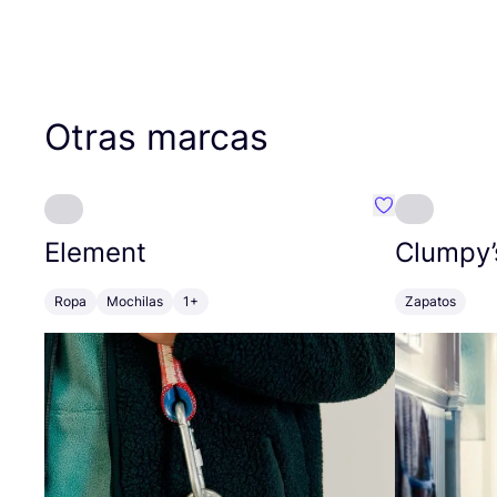
Otras marcas
Favoritos {no
Element
Clumpy’
Ropa
Mochilas
1+
Zapatos