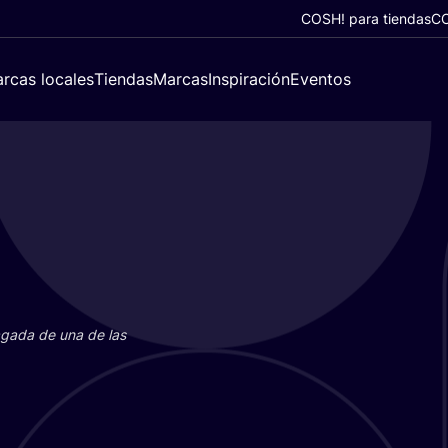
COSH! para tiendas
CO
rcas locales
Tiendas
Marcas
Inspiración
Eventos
paga­da de una de las