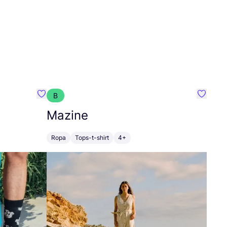
B
Favoritos {nombre}
Favorit
Mazine
Ropa
Tops-t-shirt
4+