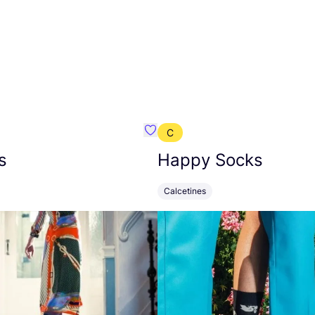
C
mbre}
Favoritos {nombre}
s
Happy Socks
Calcetines