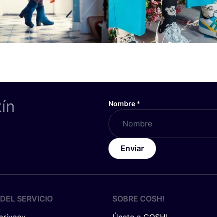
tín
Nombre
*
Enviar
DEL SERVICIO
SOBRE
COSH
!
 privacy
Únete a COSH!