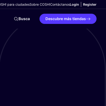
SH! para ciudades
Sobre COSH!
Contáctanos
Login
Register
Busca
Descubre más tiendas