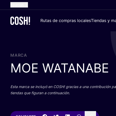
Spanish
English
Rutas de compras locales
Tiendas y ma
Dutch
French
German
Croatian
MARCA
MOE
WATANABE
Esta mar­ca se inclu­yó en
COSH
! gra­cias a una con­tri­bu­ción 
tien­das que figu­ran a continuación.