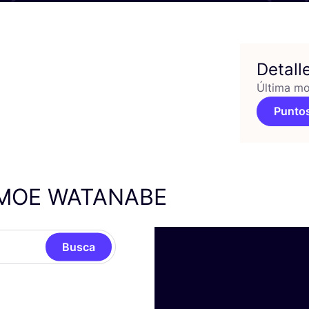
Detall
Última mo
Puntos
MOE
WATANABE
Busca