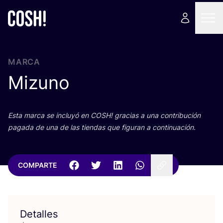
MARCA
Mizuno
Esta mar­ca se inclu­yó en
COSH
! gra­cias a una con­tri­bu­ción
paga­da de una de las tien­das que figu­ran a continuación.
COMPARTE
Detalles