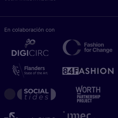
En cola­bo­ra­ción con