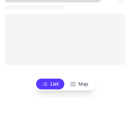
List
Map