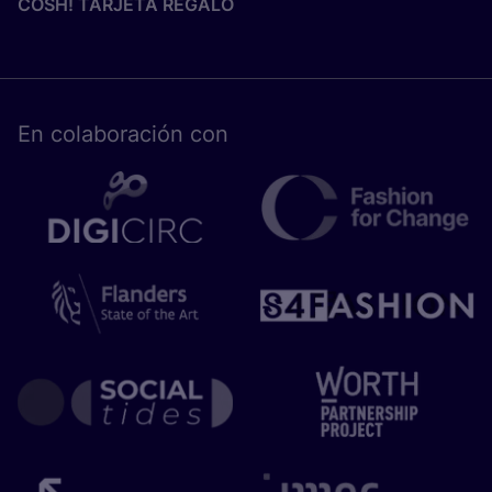
COSH! TARJETA REGALO
En cola­bo­ra­ción con