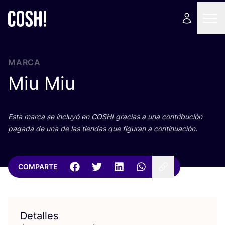
MARCA
Miu Miu
Esta mar­ca se inclu­yó en
COSH
! gra­cias a una con­tri­bu­ción
paga­da de una de las tien­das que figu­ran a continuación.
COMPARTE
Detalles