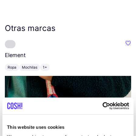
Otras marcas
Favo
Element
C
Ropa
Mochilas
1+
Z
This website uses cookies