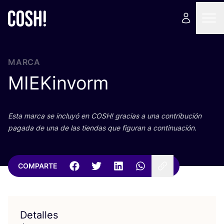
MARCA
MIEKinvorm
Esta mar­ca se inclu­yó en
COSH
! gra­cias a una con­tri­bu­ción
paga­da de una de las tien­das que figu­ran a continuación.
COMPARTE
Detalles