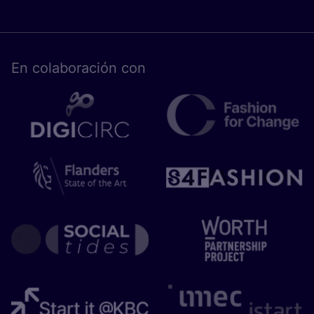
En cola­bo­ra­ción con