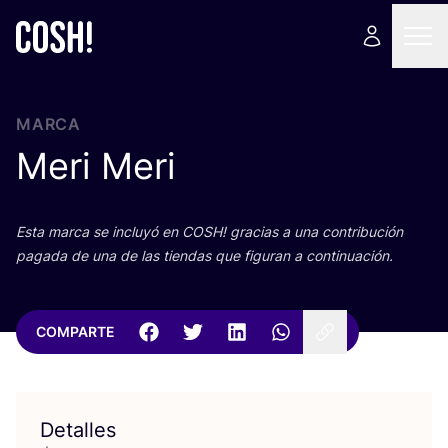
MARCA
Meri Meri
Esta mar­ca se inclu­yó en
COSH
! gra­cias a una con­tri­bu­ción
paga­da de una de las tien­das que figu­ran a continuación.
COMPARTE
Detalles