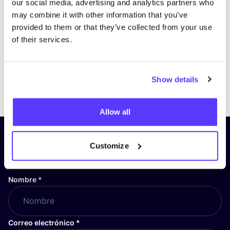
our social media, advertising and analytics partners who
may combine it with other information that you’ve
provided to them or that they’ve collected from your use
of their services.
Show details
Previous
Next
Allow all
¡Suscríbete a nuestro boletín
Customize
y mantente informado!
Nombre
*
Correo electrónico
*