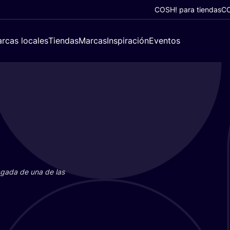
COSH! para tiendas
CO
rcas locales
Tiendas
Marcas
Inspiración
Eventos
paga­da de una de las