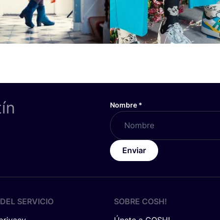
tín
Nombre
*
Enviar
DEL SERVICIO
SOBRE
COSH
!
 privacy
Únete a COSH!