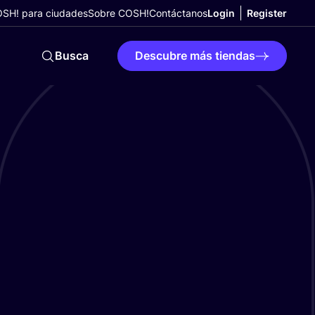
SH! para ciudades
Sobre COSH!
Contáctanos
Login
Register
Busca
Descubre más tiendas