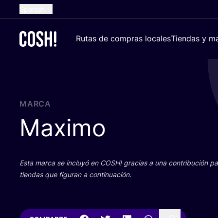
Spanish
English
Rutas de compras locales
Tiendas y ma
Dutch
French
German
Croatian
MARCA
Maximo
Esta mar­ca se inclu­yó en
COSH
! gra­cias a una con­tri­bu­ción 
tien­das que figu­ran a continuación.