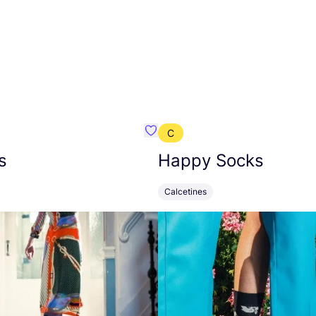
C
mbre}
Favoritos {nombre}
s
Happy Socks
Calcetines