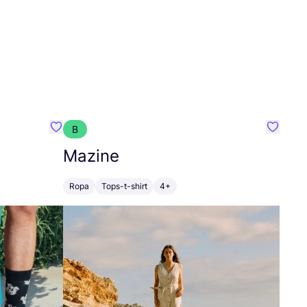
B
Favoritos {nombre}
Favorit
Mazine
Ropa
Tops-t-shirt
4+