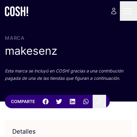
MARCA
makesenz
Esta mar­ca se inclu­yó en
COSH
! gra­cias a una con­tri­bu­ción
paga­da de una de las tien­das que figu­ran a continuación.
COMPARTE
Detalles