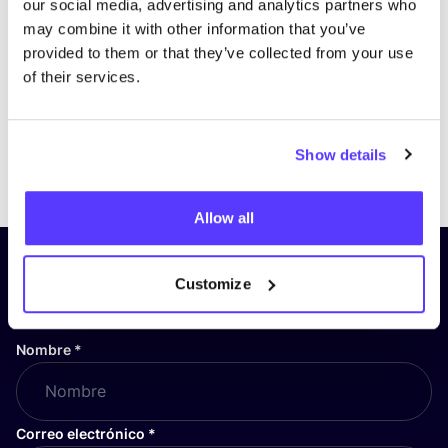
our social media, advertising and analytics partners who
may combine it with other information that you’ve
provided to them or that they’ve collected from your use
of their services.
Show details
Previous
Next
Allow all
¡Suscríbete a nuestro boletín
Customize
y mantente informado!
Nombre
*
Correo electrónico
*