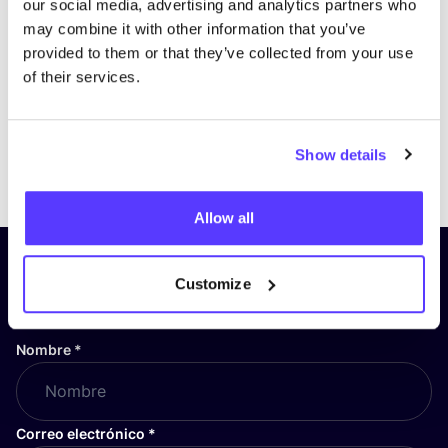
our social media, advertising and analytics partners who
may combine it with other information that you’ve
provided to them or that they’ve collected from your use
of their services.
Show details
Previous
Next
Allow all
¡Suscríbete a nuestro boletín
Customize
y mantente informado!
Nombre
*
Correo electrónico
*