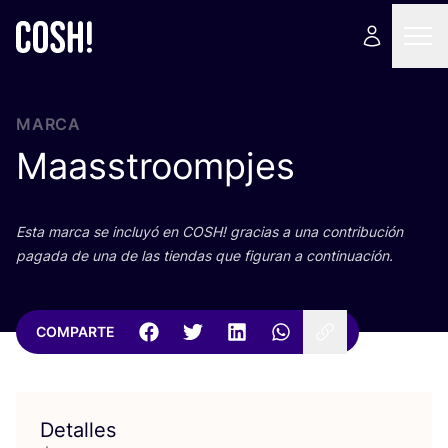
MARCA
Maasstroompjes
Esta mar­ca se inclu­yó en
COSH
! gra­cias a una con­tri­bu­ción
paga­da de una de las tien­das que figu­ran a continuación.
COMPARTE
Detalles