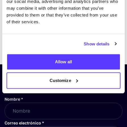
our social media, advertising and analytics partners who
may combine it with other information that you’ve
provided to them or that they’ve collected from your use
of their services.
Show details
Previous
Next
Allow all
¡Suscríbete a nuestro boletín
Customize
y mantente informado!
Nombre
*
Correo electrónico
*