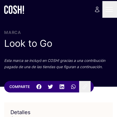
MARCA
Look to Go
Esta mar­ca se inclu­yó en
COSH
! gra­cias a una con­tri­bu­ción
paga­da de una de las tien­das que figu­ran a continuación.
COMPARTE
Detalles