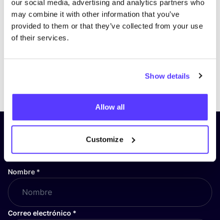
our social media, advertising and analytics partners who
may combine it with other information that you’ve
provided to them or that they’ve collected from your use
of their services.
Show details
Previous
Next
Allow all
¡Suscríbete a nuestro boletín
Customize
y mantente informado!
Nombre
*
Correo electrónico
*