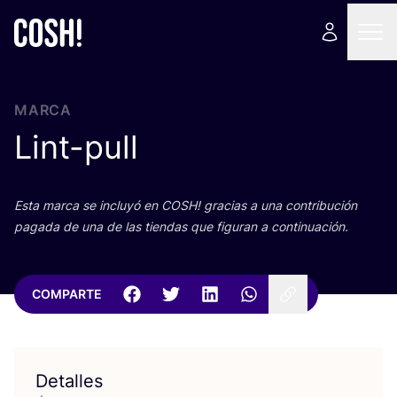
MARCA
Lint-pull
Esta mar­ca se inclu­yó en
COSH
! gra­cias a una con­tri­bu­ción
paga­da de una de las tien­das que figu­ran a continuación.
COMPARTE
Detalles