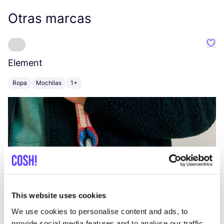
Otras marcas
Favo
Element
C
Ropa
Mochilas
1+
Z
This website uses cookies
We use cookies to personalise content and ads, to
provide social media features and to analyse our traffic.