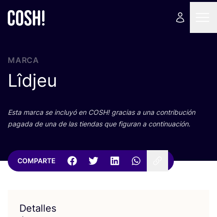
MARCA
Lîdjeu
Esta mar­ca se inclu­yó en
COSH
! gra­cias a una con­tri­bu­ción
paga­da de una de las tien­das que figu­ran a continuación.
COMPARTE
Detalles