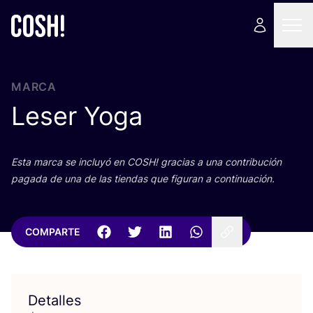
MARCA
Leser Yoga
Esta mar­ca se inclu­yó en
COSH
! gra­cias a una con­tri­bu­ción
paga­da de una de las tien­das que figu­ran a continuación.
COMPARTE
Detalles