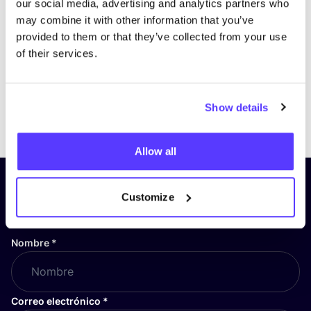
our social media, advertising and analytics partners who
may combine it with other information that you’ve
provided to them or that they’ve collected from your use
of their services.
Show details
Previous
Next
Allow all
¡Suscríbete a nuestro boletín
Customize
y mantente informado!
Nombre
*
Correo electrónico
*